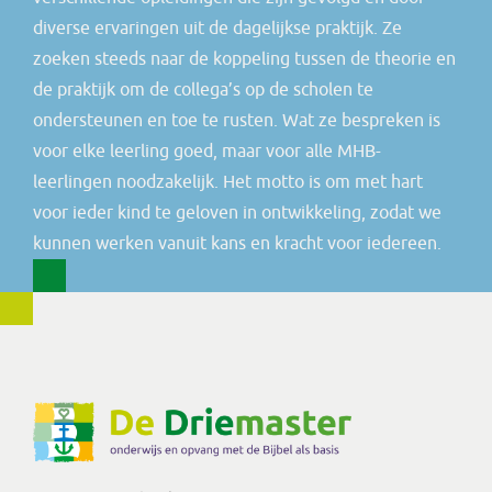
diverse ervaringen uit de dagelijkse praktijk. Ze
zoeken steeds naar de koppeling tussen de theorie en
de praktijk om de collega’s op de scholen te
ondersteunen en toe te rusten. Wat ze bespreken is
voor elke leerling goed, maar voor alle MHB-
leerlingen noodzakelijk. Het motto is om met hart
voor ieder kind te geloven in ontwikkeling, zodat we
kunnen werken vanuit kans en kracht voor iedereen.