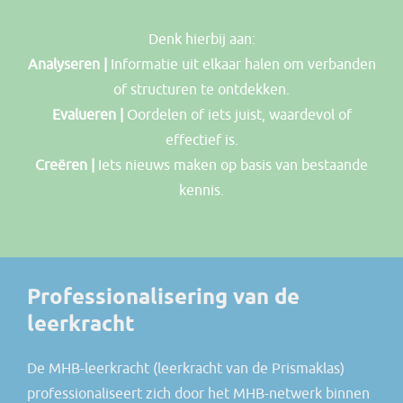
Denk hierbij aan:
Analyseren |
Informatie uit elkaar halen om verbanden
of structuren te ontdekken.
Evalueren |
Oordelen of iets juist, waardevol of
effectief is.
Creëren |
Iets nieuws maken op basis van bestaande
kennis.
Professionalisering van de
leerkracht
De MHB-leerkracht (leerkracht van de Prismaklas)
professionaliseert zich door het MHB-netwerk binnen