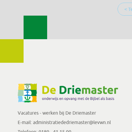
< T
Vacatures - werken bij De Driemaster
E-mail:
administratiededriemaster@levwn.nl
Telefoon:
0180 - 41 15 00