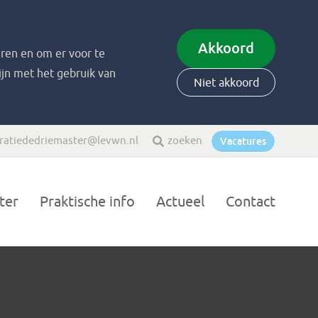
Akkoord
ren en om er voor te
zijn met het gebruik van
Niet akkoord
ratiededriemaster@levwn.nl
zoeken
Vacatures
ter
Praktische info
Actueel
Contact