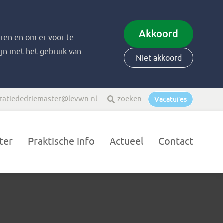
Akkoord
ren en om er voor te
zijn met het gebruik van
Niet akkoord
ratiededriemaster@levwn.nl
zoeken
Vacatures
ter
Praktische info
Actueel
Contact