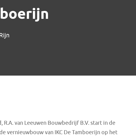
boerijn
Rijn
d, R.A. van Leeuwen Bouwbedrijf B.V. start in de
de vernieuwbouw van IKC De Tamboerijn op het