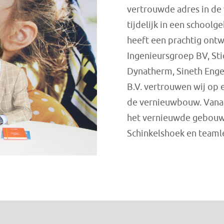
vertrouwde adres in de 
tijdelijk in een school
heeft een prachtig ont
Ingenieursgroep BV, St
Dynatherm, Sineth Enge
B.V. vertrouwen wij op e
de vernieuwbouw. Vanaf
het vernieuwde gebouw. 
Schinkelshoek en teaml